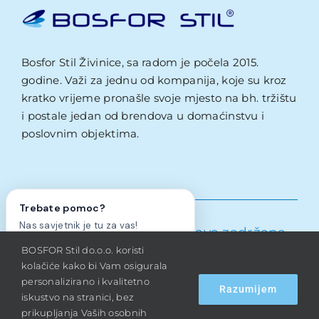
Bosfor Stil Živinice, sa radom je počela 2015.
godine. Važi za jednu od kompanija, koje su kroz
kratko vrijeme pronašle svoje mjesto na bh. tržištu
i postale jedan od brendova u domaćinstvu i
poslovnim objektima.
Trebate pomoc?
Nas savjetnik je tu za vas!
Bosfor Stil d.o.o.
– Sva prava zadržana –
BOSFOR Stil do.o.o. koristi
2026
Da, trebam pomoc!
Ne, hvala
kolačiće kako bi Vam osigurala
personalizirano i kvalitetno
Razumijem
iskustvo na stranici, bez
Kontakt
prikupljanja Vaših osobnih