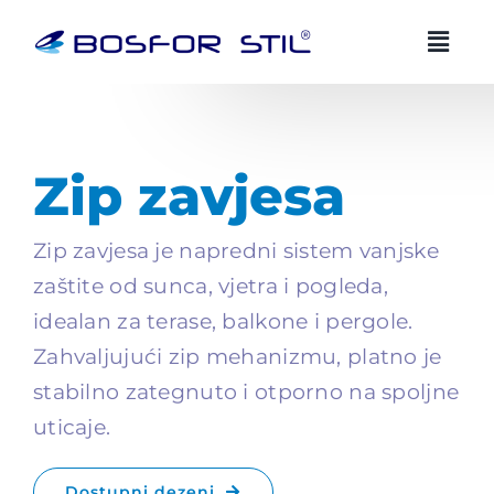
Preskoči
na
sadržaj
BOSFOR STIL AI savjetnik
Zip zavjesa
BS
HR
EN
Uvijek dostupan
Zip zavjesa je napredni sistem vanjske
Zdravo! Ja sam Bosfor Stil AI savjetnik.
zaštite od sunca, vjetra i pogleda,
idealan za terase, balkone i pergole.
Kako vam mogu pomoci?
Zahvaljujući zip mehanizmu, platno je
03:50
stabilno zategnuto i otporno na spoljne
uticaje.
Dostupni dezeni