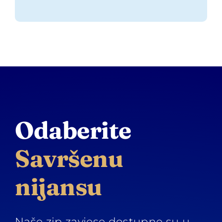
Odaberite
Savršenu
nijansu
Naše zip zavjese dostupne su u