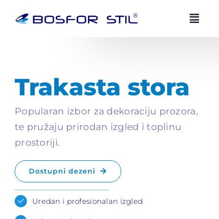
Preskoči
na
sadržaj
BOSFOR STIL AI savjetnik
BS
HR
EN
Uvijek dostupan
Trakasta stora
Zdravo! Ja sam Bosfor Stil AI savjetnik.
Popularan izbor za dekoraciju prozora,
te pružaju prirodan izgled i toplinu
Kako vam mogu pomoci?
18:45
prostoriji.
Dostupni dezeni
Uredan i profesionalan izgled