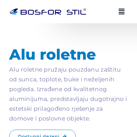
Preskoči
na
sadržaj
Alu roletne
BOSFOR STIL AI savjetnik
BS
HR
EN
Uvijek dostupan
Alu roletne pružaju pouzdanu zaštitu
od sunca, toplote, buke i neželjenih
Zdravo! Ja sam Bosfor Stil AI savjetnik.
pogleda. Izrađene od kvalitetnog
aluminijuma, predstavljaju dugotrajno i
Kako vam mogu pomoci?
estetski prilagođeno rješenje za
10:07
domove i poslovne objekte.
Dostupni dezeni