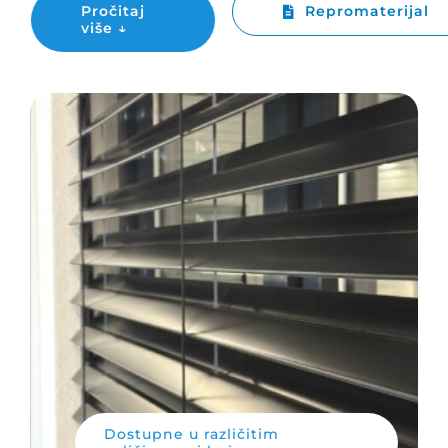
Pročitaj
Repromaterijal
više ↓
Dostupne u različitim