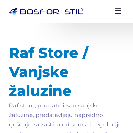
Preskoči
na
sadržaj
BOSFOR STIL AI savjetnik
BS
HR
EN
Uvijek dostupan
Raf Store /
Zdravo! Ja sam Bosfor Stil AI savjetnik.
Vanjske
Kako vam mogu pomoci?
žaluzine
15:59
Raf store, poznate i kao vanjske
žaluzine, predstavljaju napredno
rješenje za zaštitu od sunca i regulaciju