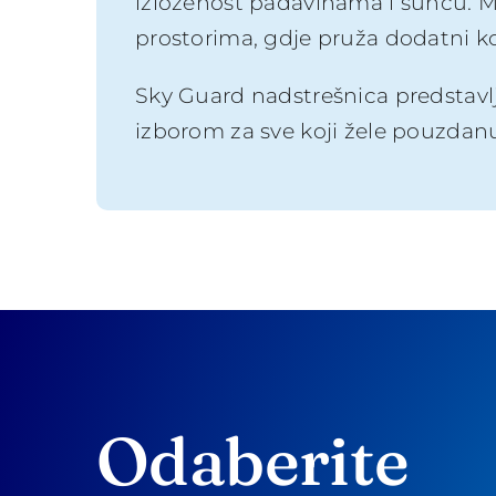
izloženost padavinama i suncu. M
prostorima, gdje pruža dodatni kom
Sky Guard nadstrešnica predstavlja
izborom za sve koji žele pouzdanu 
Odaberite