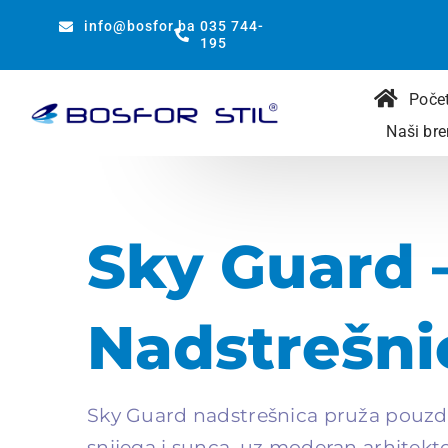
Preskoči
info@bosfor.ba
035 744-
na
195
sadržaj
Poče
Naši bre
Sky Guard 
Nadstrešni
Sky Guard nadstrešnica pruža pouzda
snijega i sunca, uz moderan arhitekto