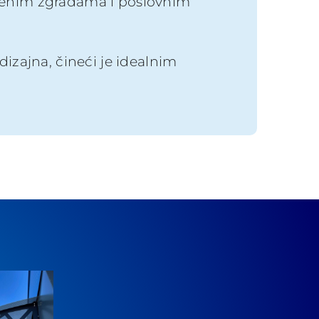
mbenim zgradama i poslovnim
izajna, čineći je idealnim