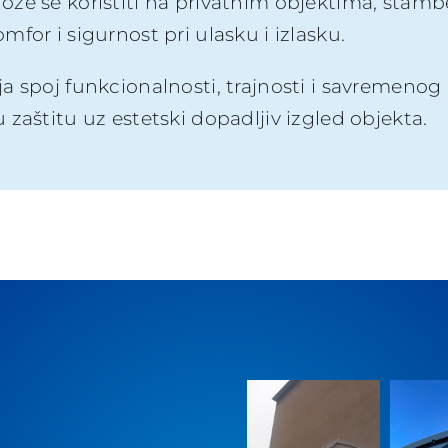
ože se koristiti na privatnim objektima, sta
for i sigurnost pri ulasku i izlasku.
 spoj funkcionalnosti, trajnosti i savremenog d
zaštitu uz estetski dopadljiv izgled objekta.