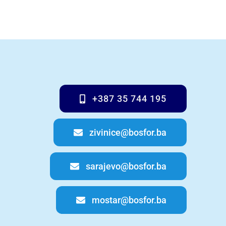
+387 35 744 195
zivinice@bosfor.ba
sarajevo@bosfor.ba
mostar@bosfor.ba