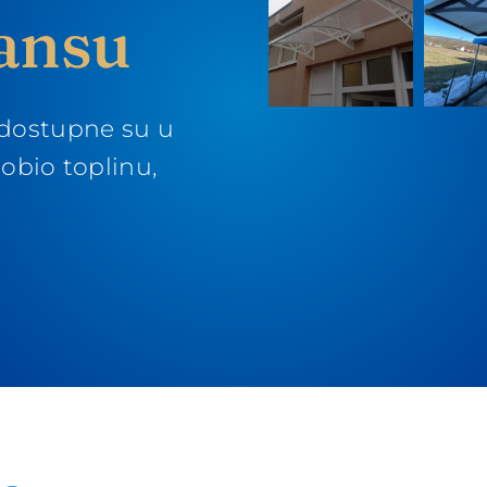
jansu
 dostupne su u
dobio toplinu,