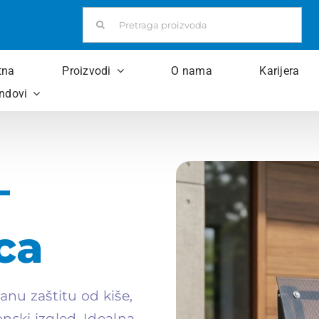
Pretraži:
tna
Proizvodi
O nama
Karijera
ndovi
–
ca
nu zaštitu od kiše,
nski izgled. Idealna