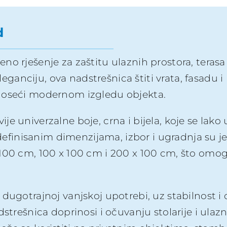
d
o rješenje za zaštitu ulaznih prostora, terasa
eleganciju, ova nadstrešnica štiti vrata, fasadu i
inoseći modernom izgledu objekta.
 univerzalne boje, crna i bijela, koje se lako u
 definisanim dimenzijama, izbor i ugradnja su je
 100 cm, 100 x 100 cm i 200 x 100 cm, što omog
 dugotrajnoj vanjskoj upotrebi, uz stabilnost i
dstrešnica doprinosi i očuvanju stolarije i ulaz