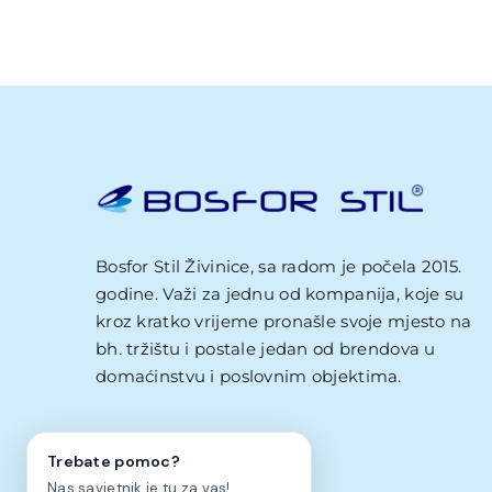
BOSFOR STIL AI savjetnik
BS
HR
EN
Uvijek dostupan
Zdravo! Ja sam Bosfor Stil AI savjetnik.
Kako vam mogu pomoci?
23:26
Bosfor Stil Živinice, sa radom je počela 2015.
godine. Važi za jednu od kompanija, koje su
kroz kratko vrijeme pronašle svoje mjesto na
bh. tržištu i postale jedan od brendova u
domaćinstvu i poslovnim objektima.
Trebate pomoc?
Nas savjetnik je tu za vas!