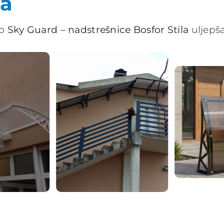
ja
ko
Sky Guard – nadstrešnice Bosfor Stila
uljepša