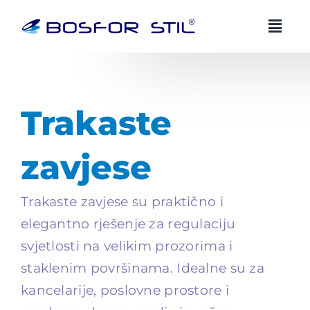
Preskoči
na
sadržaj
BOSFOR STIL AI savjetnik
BS
HR
EN
Uvijek dostupan
Trakaste
Zdravo! Ja sam Bosfor Stil AI savjetnik.
zavjese
Kako vam mogu pomoci?
05:10
Trakaste zavjese su praktično i
elegantno rješenje za regulaciju
svjetlosti na velikim prozorima i
staklenim površinama. Idealne su za
kancelarije, poslovne prostore i