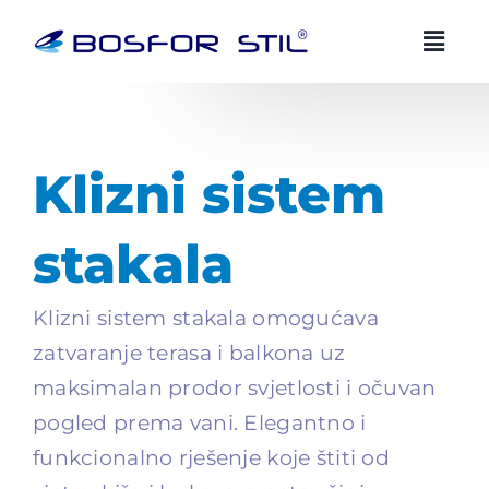
Preskoči
na
sadržaj
BOSFOR STIL AI savjetnik
BS
HR
EN
Uvijek dostupan
Klizni sistem
Zdravo! Ja sam Bosfor Stil AI savjetnik.
stakala
Kako vam mogu pomoci?
18:55
Klizni sistem stakala omogućava
zatvaranje terasa i balkona uz
maksimalan prodor svjetlosti i očuvan
pogled prema vani. Elegantno i
funkcionalno rješenje koje štiti od