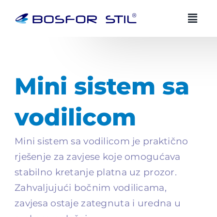
Preskoči
na
sadržaj
BOSFOR STIL AI savjetnik
BS
HR
EN
Mini sistem sa
Uvijek dostupan
vodilicom
Zdravo! Ja sam Bosfor Stil AI savjetnik.
Kako vam mogu pomoci?
Mini sistem sa vodilicom je praktično
11:57
rješenje za zavjese koje omogućava
stabilno kretanje platna uz prozor.
Zahvaljujući bočnim vodilicama,
zavjesa ostaje zategnuta i uredna u