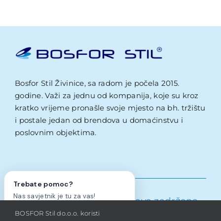
Bosfor Stil Živinice, sa radom je počela 2015.
godine. Važi za jednu od kompanija, koje su kroz
kratko vrijeme pronašle svoje mjesto na bh. tržištu
i postale jedan od brendova u domaćinstvu i
poslovnim objektima.
Trebate pomoc?
Nas savjetnik je tu za vas!
Bosfor Stil d.o.o.
– Sva prava zadržana –
BOSFOR Stil do.o.o. koristi
2026
Da, trebam pomoc!
Ne, hvala