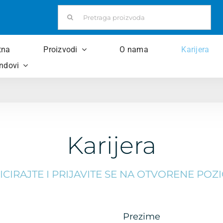
Pretraži:
tna
Proizvodi
O nama
Karijera
ndovi
Karijera
ICIRAJTE I PRIJAVITE SE NA OTVORENE POZI
Prezime