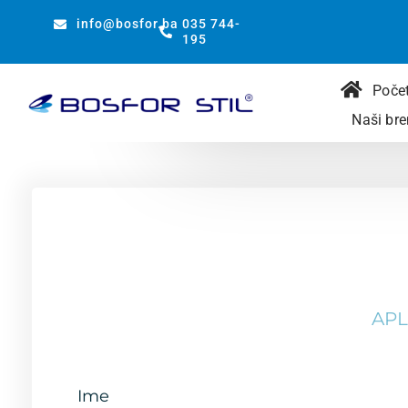
Preskoči
info@bosfor.ba
035 744-
na
195
sadržaj
Poče
Naši bre
APL
Ime