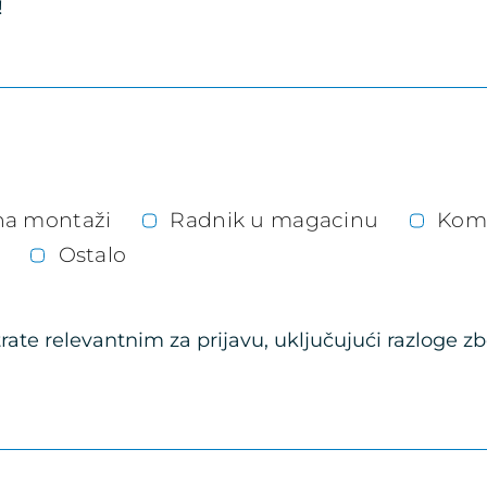
!
na montaži
Radnik u magacinu
Kome
Ostalo
ate relevantnim za prijavu, uključujući razloge zb