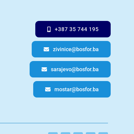
+387 35 744 195
zivinice@bosfor.ba
sarajevo@bosfor.ba
mostar@bosfor.ba