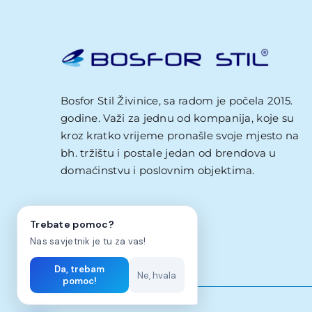
Zdravo! Ja sam Bosfor Stil AI savjetnik.
Kako vam mogu pomoci?
21:47
Bosfor Stil Živinice, sa radom je počela 2015.
godine. Važi za jednu od kompanija, koje su
kroz kratko vrijeme pronašle svoje mjesto na
bh. tržištu i postale jedan od brendova u
domaćinstvu i poslovnim objektima.
Trebate pomoc?
Nas savjetnik je tu za vas!
Da, trebam
Ne, hvala
pomoc!