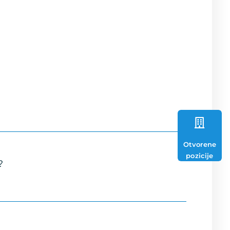
Otvorene
pozicije
?