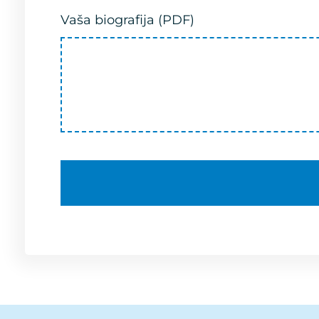
Vaša biografija (PDF)
BOSFOR STIL AI savjetnik
BS
HR
EN
Uvijek dostupan