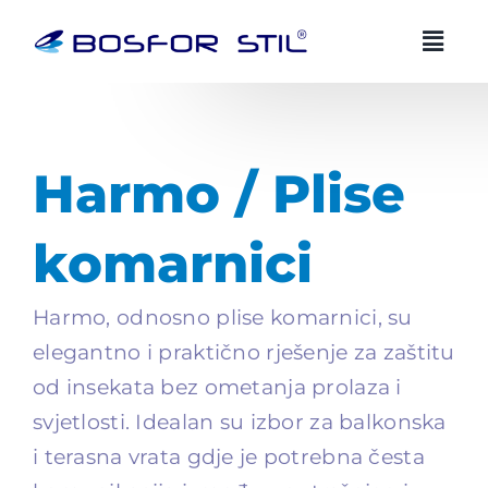
Preskoči
na
sadržaj
BOSFOR STIL AI savjetnik
Harmo / Plise
BS
HR
EN
Uvijek dostupan
komarnici
Zdravo! Ja sam Bosfor Stil AI savjetnik.
Harmo, odnosno plise komarnici, su
Kako vam mogu pomoci?
11:11
elegantno i praktično rješenje za zaštitu
od insekata bez ometanja prolaza i
svjetlosti. Idealan su izbor za balkonska
i terasna vrata gdje je potrebna česta