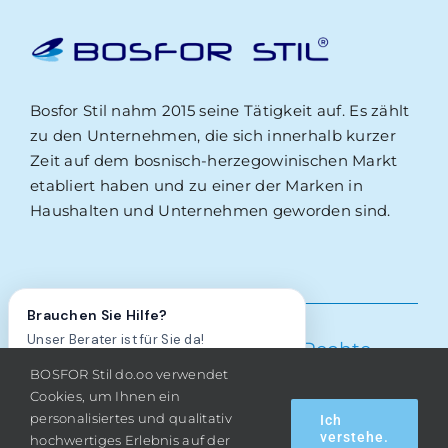
Bosfor Stil nahm 2015 seine Tätigkeit auf. Es zählt
zu den Unternehmen, die sich innerhalb kurzer
Zeit auf dem bosnisch-herzegowinischen Markt
etabliert haben und zu einer der Marken in
Haushalten und Unternehmen geworden sind.
Brauchen Sie Hilfe?
Unser Berater ist für Sie da!
Bosfor Stil d.o.o.
– Alle Rechte
BOSFOR Stil do.oo verwendet
vorbehalten – 2026
Ja, ich brauche Hilfe!
Nein, danke.
Cookies, um Ihnen ein
personalisiertes und qualitativ
Ich
verstehe.
hochwertiges Erlebnis auf der