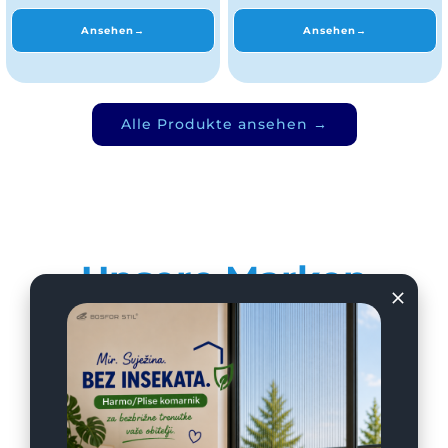
Ansehen→
Ansehen→
Alle Produkte ansehen →
Unsere Marken
Unsere Marken stehen weltweit für Qualität,
Innovation und Zuverlässigkeit und schaffen
durch überlegene Produkte und die Werte,
die uns verbinden, das Vertrauen von Kunden
auf der ganzen Welt.