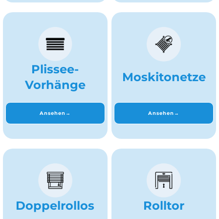
Plissee-
Moskitonetze
Vorhänge
Ansehen→
Ansehen→
Doppelrollos
Rolltor